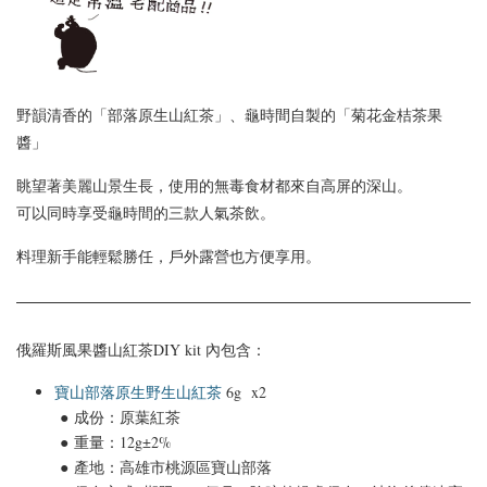
野韻清香的「部落原生山紅茶」、龜時間自製的「菊花金桔茶果
醬」
眺望著美麗山景生長，使用的無毒食材都來自高屏的深山。
可以同時享受龜時間的三款人氣茶飲。
料理新手能輕鬆勝任，戶外露營也方便享用。
俄羅斯風果醬山紅茶DIY kit 內包含：
寶山部落原生野生山紅茶
6g x2
● 成份：
原葉紅茶
● 重量：12g
±2%
● 產地：
高雄市桃源區寶山部落