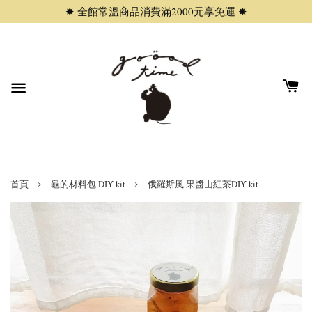
✸ 全館常溫商品消費滿2000元享免運 ✸
›
›
首頁
龜的材料包 DIY kit
俄羅斯風 果醬山紅茶DIY kit