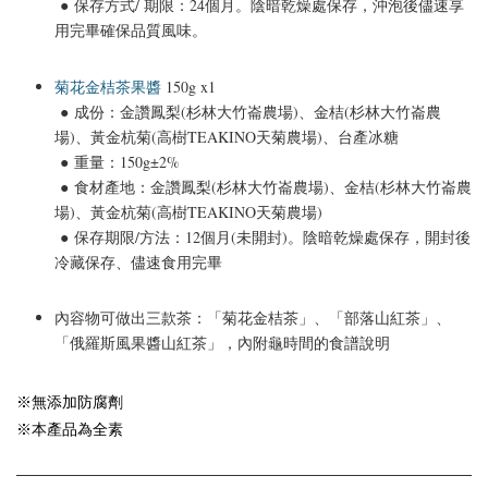
● 保存方式/ 期限：24個月。陰暗乾燥處保存
，沖泡後儘速享
用完畢確保品質風味。
菊花金桔茶果醬
150g x1
● 成份：
金讚鳳梨(杉林大竹崙農場)、金桔(杉林大竹崙農
場)、黃金杭菊(高樹TEAKINO天菊農場)、台產冰糖
● 重量：
150g±2%
● 食材產地：
金讚鳳梨(杉林大竹崙農場)、金桔(杉林大竹崙農
場)、黃金杭菊(高樹TEAKINO天菊農場)
● 保存期限/方法：12個月(未開封)。陰暗乾燥處保存
，
開封後
冷藏保存、儘速食用完畢
內容物
可做出三款茶：「菊花金桔茶」、「部落山紅茶」、
「俄羅斯風果醬山紅茶」，內附龜時間的食譜說明
※無添加防腐劑

※本產品為全素