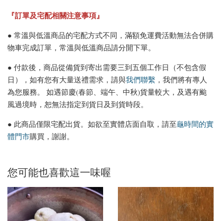
『訂單及宅配相關注意事項』
● 常溫與低溫商品的宅配方式不同，滿額免運費活動無法合併購
物車完成訂單，常溫與低溫商品請分開下單。
● 付款後，商品從備貨到寄出需要三到五個工作日（不包含假
日），如有您有大量送禮需求，請與
我們聯繫
，我們將有專人
為您服務。 如遇節慶(春節、端午、中秋)貨量較大，及遇有颱
風過境時，恕無法指定到貨日及到貨時段。
● 此商品僅限宅配出貨。如欲至實體店面自取，請至
龜時間的實
體門市
購買，謝謝。
您可能也喜歡這一味喔