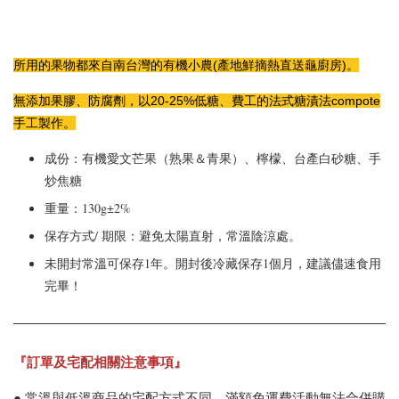
所用的果物都來自南台灣的有機小農(
產地鮮摘熱直送龜廚房)
。
無添加果膠、防腐劑，以20-25%低糖、費工的法式糖漬法compote
手工製作。
成份：有機
愛文芒果（熟果＆青果）、檸檬、台產白砂糖、手
炒焦糖
重量：130g±2%
保存方式/ 期限：避免太陽直射，常溫陰涼處。
未開封常溫可保存1年。開封後冷藏保存1個月，建議儘速食用
完畢！
『訂單及宅配相關注意事項』
● 常溫與低溫商品的宅配方式不同，滿額免運費活動無法合併購