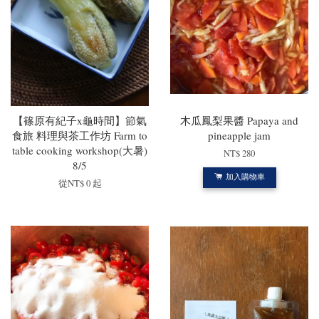
【篠原有紀子x龜時間】節氣
木瓜鳳梨果醬 Papaya and
食旅 料理與茶工作坊 Farm to
pineapple jam
table cooking workshop(大暑)
NT$ 280
8/5
加入購物車
從
NT$ 0
起