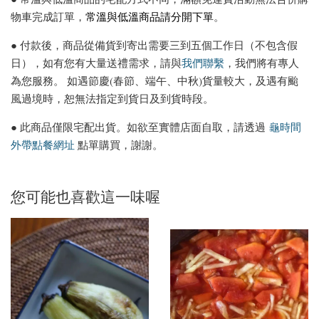
物車完成訂單，
常溫與低溫商品請分開下單
。
● 付款後，商品從備貨到寄出需要三到五個工作日（不包含假
日），如有您有大量送禮需求，請與
我們聯繫
，我們將有專人
為您服務。 如遇節慶(春節、端午、中秋)貨量較大，及遇有颱
風過境時，恕無法指定到貨日及到貨時段。
● 此商品僅限宅配出貨。如欲至實體店面自取，請透過
龜時間
外帶點餐網址
點單購買，謝謝。
您可能也喜歡這一味喔