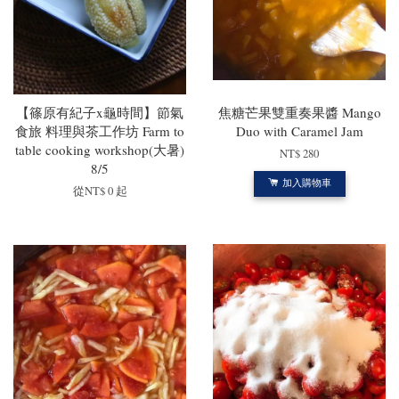
【篠原有紀子x龜時間】節氣
焦糖芒果雙重奏果醬 Mango
食旅 料理與茶工作坊 Farm to
Duo with Caramel Jam
table cooking workshop(大暑)
NT$ 280
8/5
加入購物車
從
NT$ 0
起