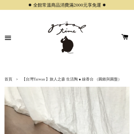
✸ 全館常溫商品消費滿2000元享免運 ✸
›
首頁
【台灣Taiwan 】旅人之森 生活陶 ● 線香台 （圓錐與圓盤）