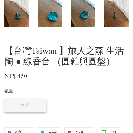
【台灣Taiwan 】旅人之森 生活
陶 ● 線香台 （圓錐與圓盤）
NT$ 450
數量
售完
分享
Tweet
Pin it
LINE