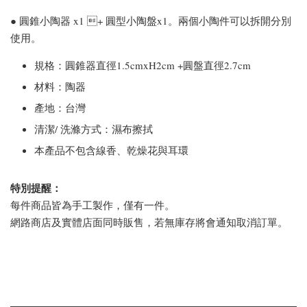
● 圓錐小陶器 x1 + 圓型小陶盤x1。兩個小陶件可以拆開分別
使用。
規格：圓錐器直徑1.5cmxH2cm +圓盤直徑2.7cm
材料：陶器
產地：台灣
清潔/ 洗滌方式：濕布擦拭
本產品不包含線香、乾燥花與耳環
特別提醒：
每件商品皆為手工製作，僅有一件。
網路商店及實體店面同時販售，若無庫存將會通知取消訂單。