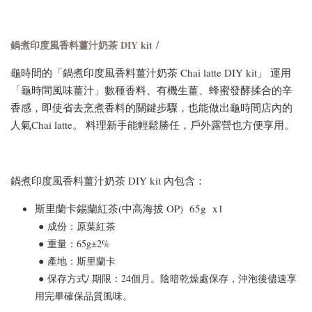
/
鍋煮印度風香料薑汁奶茶 DIY kit
龜時間的「鍋煮印度風香料薑汁奶茶 Chai latte DIY kit」 運用
「龜時間風味薑汁」數種香料、有機生薑、蜂蜜發酵揉合的辛
香感，即使省去烹煮香料的關鍵步驟，也能做出龜時間店內的
人氣Chai latte。 料理新手能輕鬆勝任，戶外露營也方便享用。
鍋煮印度風香料薑汁奶茶 DIY kit 內包含：
斯里蘭卡錫蘭紅茶(中高海拔 OP) 65g x1
●
成份：
原葉紅茶
●
重量：65g
±2%
●
產地：斯里蘭卡
●
保存方式/ 期限：
24個月。
陰暗乾燥處保存
，沖泡後儘速享
用完畢確保品質風味。