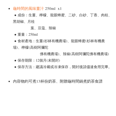
龜時間的風味薑汁
250ml x1
●
成份：
生薑、檸檬、龍眼蜂蜜、二砂、白砂、丁香、肉桂、
黑胡椒、月桂
葉、豆蔻、辣椒
●
重量：250ml
●
食材產地：
生薑(杉林有機農場)、龍眼蜂蜜(杉林有機農
場)、檸檬(高樹阿彌陀
佛有機農場)、辣椒(高樹阿彌陀佛有機農場)
●
保存期限：12個月(未開封)
●
保存方法：建議冷藏或冷凍保存，開封後請儘速食用完畢。
內容物約可煮13杯份奶茶、附贈龜時間鍋煮奶茶食譜