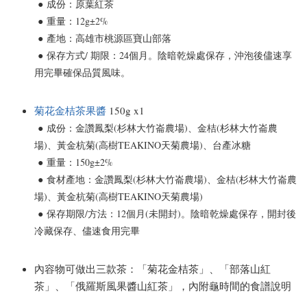
●
成份：
原葉紅茶
●
重量：12g
±2%
●
產地：
高雄市桃源區寶山部落
●
保存方式/ 期限：
24個月。
陰暗乾燥處保存
，沖泡後儘速享
用完畢確保品質風味。
菊花金桔茶果醬
150g x1
●
成份：
金讚鳳梨(杉林大竹崙農場)、金桔(杉林大竹崙農
場)、黃金杭菊(高樹TEAKINO天菊農場)、台產冰糖
●
重量：
150g±2%
●
食材產地：
金讚鳳梨(杉林大竹崙農場)、金桔(杉林大竹崙農
場)、黃金杭菊(高樹TEAKINO天菊農場)
●
保存期限/
方法
：12個月(未開封)。
陰暗乾燥處保存
，
開封後
冷藏保存、儘速食用完畢
內容物
可做出三款茶：「菊花金桔茶」、「部落山紅
茶」、「俄羅斯風果醬山紅茶」，內附龜時間的食譜說明