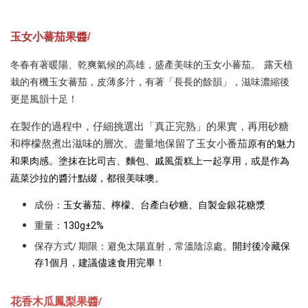
玉女小蕃茄果醬/
冬春有著暖陽、乾爽氣候的高雄，盛產美味的玉女小蕃茄。 露天植
栽的有機玉女蕃茄，皮薄多汁，有著「長長的餘韻」，滋味濃縮後
更是風韻十足！
在製作的過程中，仔細挑選出「真正完熟」的果實，再用砂糖
和檸檬熬煮出滋味的層次。盡量地保留了玉女小番茄
原有的魅力
和果肉感。塗抹在比司吉、麵包、戚風蛋糕上一起享用，或是作為
蔬菜沙拉的醬汁點綴，都很美味噢。
成份：
玉女蕃茄、檸檬、台產白砂糖、自製金銀花糖漿
重量：
130g±2%
保存方式/ 期限：避免太陽直射，常溫陰涼處。
開封後冷藏保
存1個月，建議儘速食用完畢！
花香木瓜鳳
梨果醬/