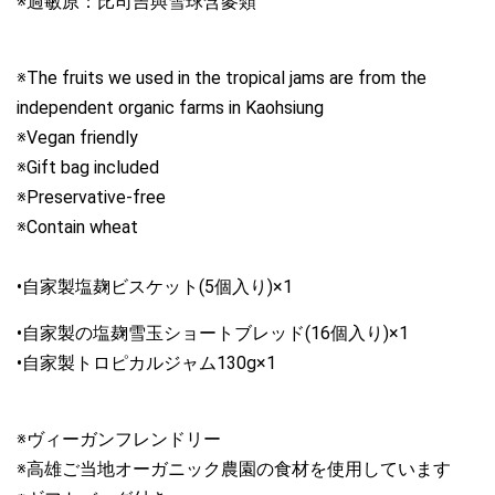
※過敏原：比司吉與雪球含麥類

※The fruits we used in the tropical jams are from the 
independent organic farms in Kaohsiung

※Vegan friendly

※Gift bag included

※Preservative-free

※Contain wheat  

•自家製塩麹ビスケット(5個入り)×1
•自家製の塩麹雪玉ショートブレッド
(16個入り)
×1 

※ヴィーガンフレンドリー　

※高雄ご当地オーガニック農園の食材を使用しています　
