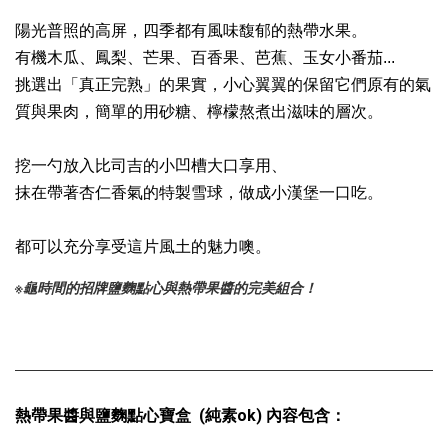
陽光普照的高屏，四季都有風味馥郁的熱帶水果。 

有機木瓜、鳳梨、芒果、百香果、芭蕉、玉女小番茄...

挑選出「真正完熟」的果實，小心翼翼的保留它們原有的氣
質與果肉，簡單的用砂糖、檸檬熬煮出滋味的層次。

挖一勺放入比司吉的小凹槽大口享用、

抹在帶著杏仁香氣的特製雪球，做成小漢堡一口吃。

都可以充分享受這片風土的魅力噢。
※龜時間的招牌鹽麴點心與熱帶果醬的完美組合！
熱帶果醬與鹽麴點心寶盒  (純素ok) 內容包含：