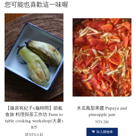
您可能也喜歡這一味喔
【篠原有紀子x龜時間】節氣
木瓜鳳梨果醬 Papaya and
食旅 料理與茶工作坊 Farm to
pineapple jam
table cooking workshop(大暑)
NT$ 280
8/5
加入購物車
從
NT$ 0
起