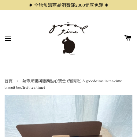
✸ 全館常溫商品消費滿2000元享免運 ✸
›
首頁
熱帶果醬與鹽麴點心寶盒 (預購款) A goöod-time in tea-time
biscuit box(fruit tea time)