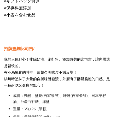
※ギフトバッグ付き 

※保存料無添加　

※小麦を含む食品
招牌鹽麴比司吉/
龜的人氣點心！排除奶油、泡打粉、添加鹽麴的比司吉，讓內層還
是鬆軟的。
有不易氧化的特性，放越久美味度不減反增！

烘烤時塗抹了大量的自製味醂糖漿，外層有了酥酥脆脆的口感。是
一種耐吃又健康的點心！
成份：
麵粉、鹽麴(自家發酵)、味醂(自家發酵)、日本菜籽
油、台產白砂糖、海鹽
重量：35g
±2% (單顆)
產地：高雄龜時間
goöod time