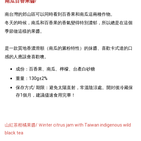
南瓜百香果醬/
南台灣的郊山區可以同時看到百香果和南瓜這兩種作物。
冬天的時候，南瓜和百香果的香氣變得特別濃郁，所以總是在這個
季節做這樣的果醬。 

是一款質地香濃滑順（南瓜的澱粉特性）的抹醬、喜歡卡式達的口
感的人應該會喜歡噢。
成份：
百香果、南瓜、檸檬、台產白砂糖
重量：
130g±2%
保存方式/ 期限：
避免太陽直射，常溫陰涼處。開封後冷藏保
存1個月，建議儘速食用完畢！
山紅茶柑橘果醬/ Ｗinter citrus jam with Taiwan indigenous wild 
black tea 