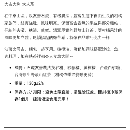
大吉大利 大人系
在中寮山區，以友善石虎、有機農法，豐富生態下自由生長的柑橘
家族們，結實強壯、風味明亮。保留富含香氣的果皮與部分纖維，
仔細的去澀、糖漬、熬煮。溫潤厚實的野放山紅茶，讓柑橘果汁的
風味更加立體，尾韻揚起的微苦感，就像在品嚐巧克力一樣！
沾著比司吉、麵包一起享用。
橄欖油、鹽稍加調味搭配沙拉、魚、
肉料理，
加在熱茶裡都令人食慾大開～
成份：
石虎友善農法茂谷柑、砂糖橘、黃檸檬、台產白砂糖、
台灣原生野放山紅茶（柑橘依季節變動更替）
重量：
130g±2%
保存方式/ 期限：
避免太陽直射，常溫陰涼處。開封後冷藏保
存1個月，建議儘速食用完畢！