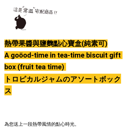
熱帶果醬與鹽麴點心寶盒(純素可)
A goöod-time in tea-time biscuit gift 
box (fruit tea time) 
トロピカルジャムのアソートボック
ス
為您送上一段熱帶風情的點心時光。
