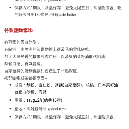
保存方式/ 期限：常溫保存，避免太陽直射，常溫陰涼處。
吃
的時候可用180度烤3分鐘taste better!
特製鹽麴雪球/
有可愛的雪白外型，
在歐洲、南美洲的節慶婚禮上很常見的雪球餅乾。
加了大量烤香的核果與杏仁粉、以清爽的菜籽油取代奶油。
酥鬆口感、香氣豐富。
自家發酵的鹽麴也讓甜份產生了一點深度。
搭配咖啡或茶都很享受~
成份：
麵粉、杏仁粉、鹽麴(自家發酵)、核桃、日本菜籽油、
台產白砂糖、海鹽
重量：112
g±2%(總共16顆) 
產地：高雄龜時間 goöod time
保存方式/ 期限：常溫保存，避免太陽直射，常溫陰涼處。