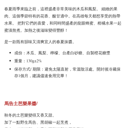
春夏雨季來臨之前，這裡盛產非常美味的木瓜和鳳梨。 細緻的果
肉、這個季節特有的花香、酸甘適中。在高雄每天都想享受的熱帶
水果。 把對它們的喜愛，和同時間盛產的龍眼蜂蜜、柑橘水果一起
蜜漬熬煮。加熱之後滋味變得豐醇！
是一款既有韻味又清爽宜人的春夏抹醬。
成份：木瓜、鳳梨、檸檬、台產白砂糖、自製橙花糖漿
重量：130g±2%
保存方式/ 期限：避免太陽直射，常溫陰涼處。開封後冷藏保
存1個月，建議儘速食用完畢！
馬告土芭樂果醬/
秋冬的土芭樂變得又香又甜。
加了一點野生馬告、黑胡椒一起烹煮，